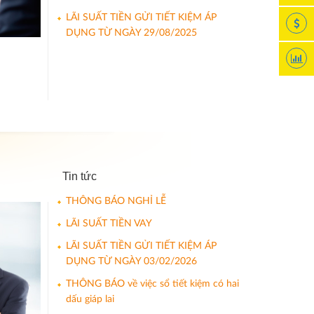
LÃI SUẤT TIỀN GỬI TIẾT KIỆM ÁP
DỤNG TỪ NGÀY 29/08/2025
Tin tức
THÔNG BÁO NGHỈ LỄ
LÃI SUẤT TIỀN VAY
LÃI SUẤT TIỀN GỬI TIẾT KIỆM ÁP
DỤNG TỪ NGÀY 03/02/2026
THÔNG BÁO về việc sổ tiết kiệm có hai
dấu giáp lai