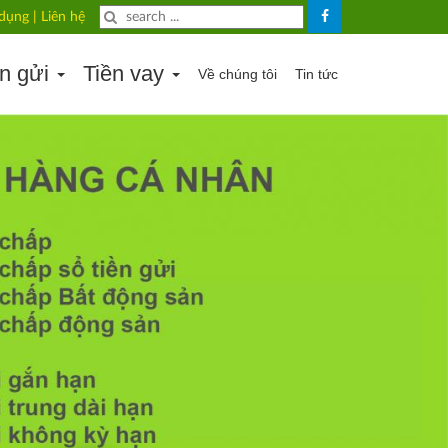
 dụng
|
Liên hệ
ền gửi
Tiền vay
Về chúng tôi
Tin tức