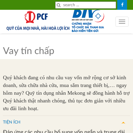
HOME
Tiền
Toggle
gửi
navig
Tiền
vay
Vay tín chấp
Về
chúng
Quý khách đang có nhu cầu vay vốn mở rộng cơ sở kinh
tôi
doanh, sửa chữa nhà cửa, mua sắm trang thiết bị,… ngay
Tin
hôm nay? Quỹ tín dụng nhân Mekong sẽ đồng hành hỗ trợ
tức
Quý khách thật nhanh chóng, thủ tục đơn giản với nhiều
ưu đãi linh hoạt.
Tỉ
giá
TIỆN ÍCH
Lãi
Đáp ứng các nhu cầu bổ sung vốn ngắn và trung dài