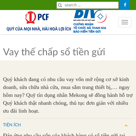
HOME
Tiền
Toggle
gửi
navig
Tiền
vay
Vay thế chấp sổ tiền gửi
Về
chúng
Quý khách đang có nhu cầu vay vốn mở rộng cơ sở kinh
tôi
doanh, sửa chữa nhà cửa, mua sắm trang thiết bị,… ngay
Tin
hôm nay? Quỹ tín dụng nhân Mekong sẽ đồng hành hỗ trợ
tức
Quý khách thật nhanh chóng, thủ tục đơn giản với nhiều
ưu đãi linh hoạt.
Tỉ
giá
TIỆN ÍCH
Lãi
Đáp ứng nhu cầu vốn của khách hàng có sổ tiền gửi tại