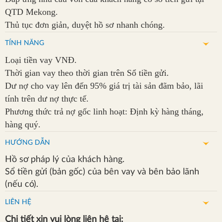
QTD Mekong.
suất
Thủ tục đơn giản, duyệt hồ sơ nhanh chóng.
Tuyển
TÍNH NĂNG
dụng
Loại tiền vay VNĐ.
Liên
Thời gian vay theo thời gian trên Sổ tiền gửi.
hệ
Dư nợ cho vay lên đến 95% giá trị tài sản đãm bảo, lãi
tính trên dư nợ thực tế.
Phương thức trả nợ gốc linh hoạt: Định kỳ hàng tháng,
hàng quý.
HƯỚNG DẪN
Hồ sơ pháp lý của khách hàng.
Sổ tiền gửi (bản gốc) của bên vay và bên bảo lãnh
(nếu có).
LIÊN HỆ
Chi tiết xin vui lòng liên hệ tại: