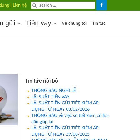
 dụng
|
Liên hệ
ền gửi
Tiền vay
Về chúng tôi
Tin tức
Tin tức nội bộ
THÔNG BÁO NGHỈ LỄ
LÃI SUẤT TIỀN VAY
LÃI SUẤT TIỀN GỬI TIẾT KIỆM ÁP
DỤNG TỪ NGÀY 03/02/2026
THÔNG BÁO về việc sổ tiết kiệm có hai
dấu giáp lai
LÃI SUẤT TIỀN GỬI TIẾT KIỆM ÁP
DỤNG TỪ NGÀY 29/08/2025