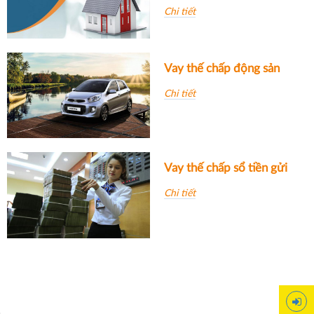
Chi tiết
suất
Tuyển
dụng
Vay thế chấp động sản
Liên
Chi tiết
hệ
Vay thế chấp sổ tiền gửi
Chi tiết