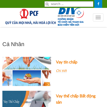
HOME
Tiền
Toggle
gửi
navig
Tiền
vay
Cá Nhân
Về
chúng
Vay tín chấp
tôi
Chi tiết
Tin
tức
Tỉ
giá
Vay thế chấp Bất động
sản
Lãi