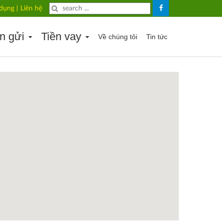
 dụng
|
Liên hệ
ền gửi
Tiền vay
Về chúng tôi
Tin tức