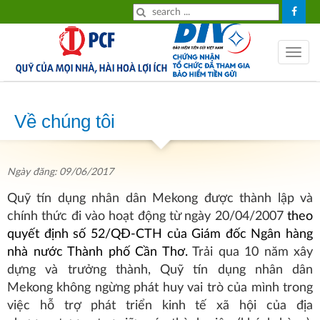
HOME
Tiền
Toggle
gửi
navig
Tiền
vay
Về chúng tôi
Về
chúng
Ngày đăng: 09/06/2017
tôi
Quỹ tín dụng nhân dân Mekong được thành lập và
Tin
chính thức đi vào hoạt động từ ngày 20/04/2007
theo
quyết định số 52/QĐ-CTH của Giám đốc Ngân hàng
tức
nhà nước Thành phố Cần Thơ.
Trải qua 10 năm xây
Tỉ
dựng và trưởng thành, Quỹ tín dụng nhân dân
giá
Mekong không ngừng phát huy vai trò của mình trong
việc hỗ trợ phát triển kinh tế xã hội của địa
Lãi