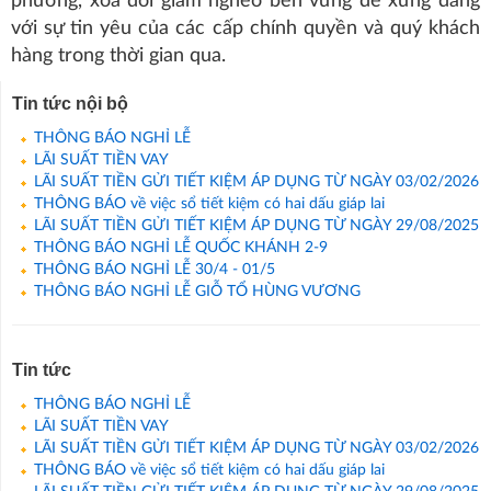
phương, xóa đói giảm nghèo bền vững để xứng đáng
với sự tin yêu của các cấp chính quyền và quý khách
hàng trong thời gian qua.
Tin tức nội bộ
THÔNG BÁO NGHỈ LỄ
LÃI SUẤT TIỀN VAY
LÃI SUẤT TIỀN GỬI TIẾT KIỆM ÁP DỤNG TỪ NGÀY 03/02/2026
THÔNG BÁO về việc sổ tiết kiệm có hai dấu giáp lai
LÃI SUẤT TIỀN GỬI TIẾT KIỆM ÁP DỤNG TỪ NGÀY 29/08/2025
THÔNG BÁO NGHỈ LỄ QUỐC KHÁNH 2-9
THÔNG BÁO NGHỈ LỄ 30/4 - 01/5
THÔNG BÁO NGHỈ LỄ GIỖ TỔ HÙNG VƯƠNG
Tin tức
THÔNG BÁO NGHỈ LỄ
LÃI SUẤT TIỀN VAY
LÃI SUẤT TIỀN GỬI TIẾT KIỆM ÁP DỤNG TỪ NGÀY 03/02/2026
THÔNG BÁO về việc sổ tiết kiệm có hai dấu giáp lai