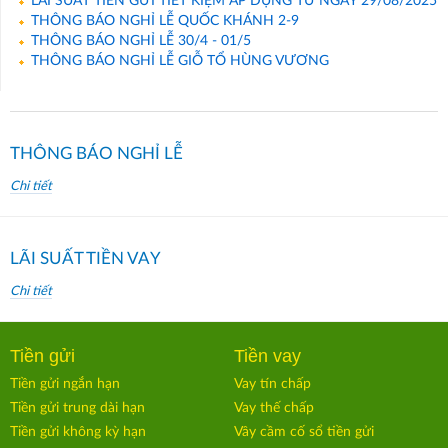
LÃI SUẤT TIỀN GỬI TIẾT KIỆM ÁP DỤNG TỪ NGÀY 29/08/2025
THÔNG BÁO NGHỈ LỄ QUỐC KHÁNH 2-9
THÔNG BÁO NGHỈ LỄ 30/4 - 01/5
THÔNG BÁO NGHỈ LỄ GIỖ TỔ HÙNG VƯƠNG
THÔNG BÁO NGHỈ LỄ
Chi tiết
LÃI SUẤT TIỀN VAY
Chi tiết
Tiền gửi
Tiền vay
Tiền gửi ngắn hạn
Vay tín chấp
Tiền gửi trung dài hạn
Vay thế chấp
Tiền gửi không kỳ hạn
Vây cầm cố sổ tiền gửi